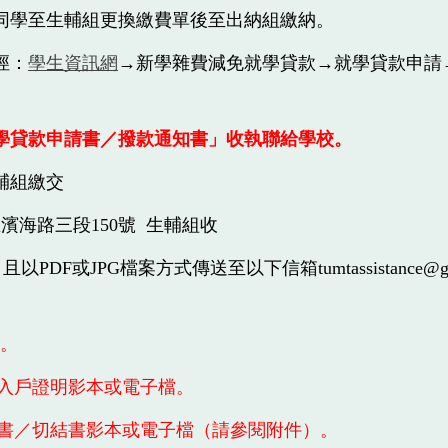
同學至生輔組更換繳費單後至出納組繳納。
徑：
學生資訊網
→新學雜費減免就學貸款→就學貸款申請
學貸款申請書／撥款通知書」收執聯給學校。
輔組繳交
區濱海路三段150號 生輔
組收
以PDF或JPG檔案方式傳送至以下信箱tumtassistance@
謝。
入戶證明影本或電子檔。
書／切結書影本或電子檔（請參閱附件）。