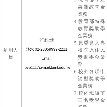
急難慰問金
業務
4.
教育部特殊
教育獎助學
金業務
許維珊
5.原委會大專
約用人
淡水 02-28059999-2211
校院
原住民
員
獎助學金業
Email:
務
love1117@mail.tumt.edu.tw
6.
校外各項申
請型獎助學
金業務
7.校內班級前
三名獎學金