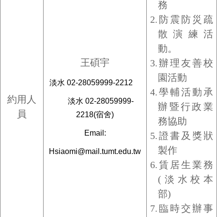
務
2.
防震防災疏
散演練活
動。
王碩宇
3.
辦理友善校
園活動
淡水 02-28059999-2212
4.
學輔活動承
約用人
淡水 02-28059999-
辦暨行政業
員
2218(宿舍)
務協助
Email:
5.證書及獎狀
製作
Hsiaomi@mail.tumt.edu.tw
6.
賃居生業務
(
淡水校本
部)
7.
臨時交辦事