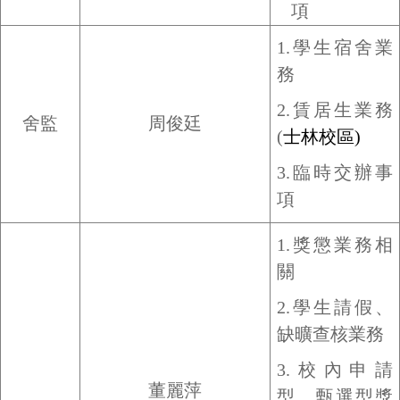
項
1.學生宿舍業
務
2.
賃居生業務
舍監
周俊廷
(
士林校區)
3.
臨時交辦事
項
1.
獎懲業務相
關
2.
學生請假、
缺曠查核業務
3.校內申請
董麗萍
型、甄選型獎