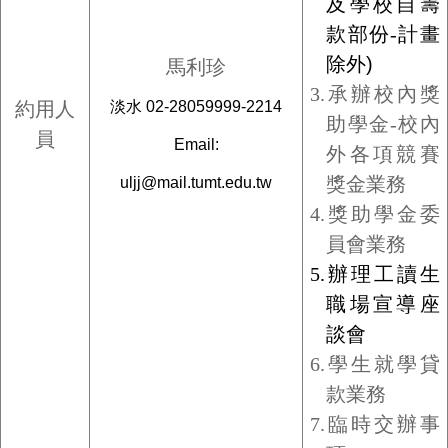
及學校自籌
款部份-
計畫
除外
)
馬利珍
3.
承辦校內獎
約用人
淡水 02-28059999-2214
助學金-
校內
員
Email:
外各項競賽
獎金業務
uljj@mail.tumt.edu.tw
4.
獎助學金委
員會業務
5.辦理工讀生
職場宣導座
談會
6.學生就學貸
款業務
7.
臨時交辦事