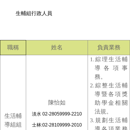
生輔組行政人員
職稱
姓名
負責業務
1.
綜理生活輔
導各項事
務。
2.
綜整生活輔
導暨各項獎
陳怡如
助學金相關
法規。
淡水 02-28059999-2210
生活輔
3.
規劃生活輔
導組組
士林:02-28109999-2010
導各項業務