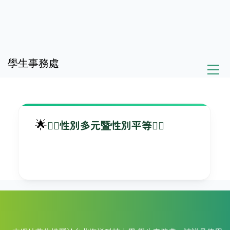
跳
到
主
學生事務處
要
內
容
區
🏳️‍🌈性別多元暨性別平等🏳️‍🌈
🌟