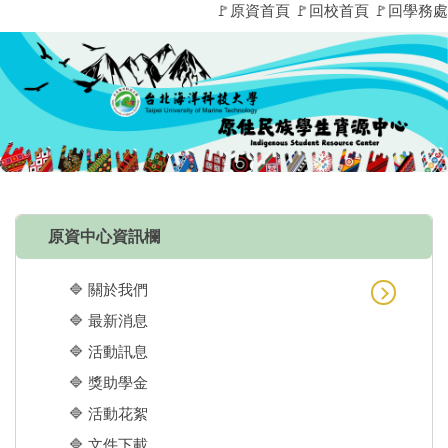
🚩原資首頁
🚩回校首頁
🚩回學務處
跳
到
主
要
內
容
區
原資中心資訊欄
🔷 關於我們
🔷 最新消息
🔷 活動訊息
🔷 獎助學金
🔷 活動花絮
🔷 文件下載