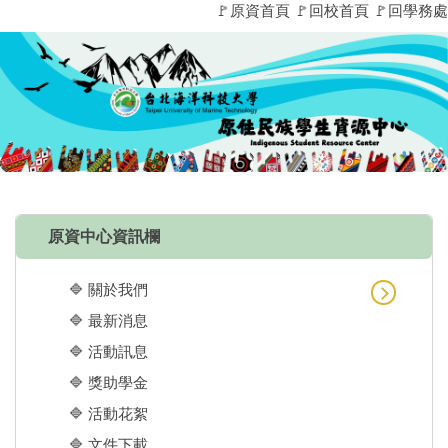
🚩原資首頁
🚩回校首頁
🚩回學務處
跳
到
主
要
內
容
區
原資中心資訊欄
🔷 關於我們
🔷 最新消息
🔷 活動訊息
🔷 獎助學金
🔷 活動花絮
🔷 文件下載