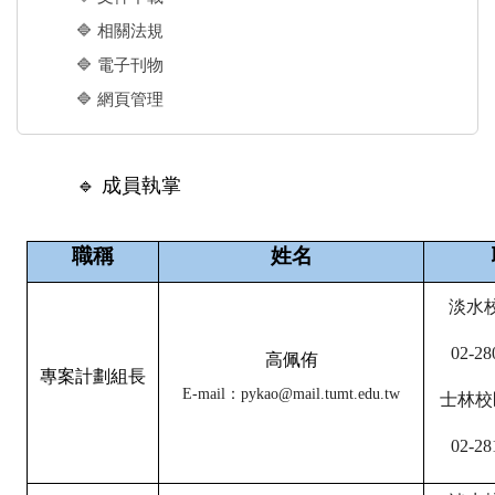
🔷 相關法規
🔷 電子刊物
🔷 網頁管理
🔹 成員執掌
職稱
姓名
淡水
02-28
高佩侑
專案計劃組長
E-mail
：
pykao@mail.tumt.edu.tw
士林校
02-28