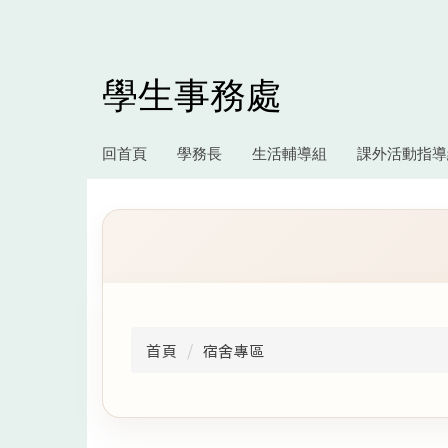
跳
到
主
要
學生事務處
內
容
區
回首頁
學務長
生活輔導組
課外活動指導
首頁
宿舍專區